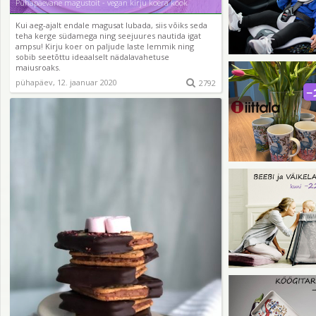
Pühapäevane magustoit - vegan kirju koera kook
Kui aeg-ajalt endale magusat lubada, siis võiks seda
teha kerge südamega ning seejuures nautida igat
ampsu! Kirju koer on paljude laste lemmik ning
sobib seetõttu ideaalselt nädalavahetuse
maiusroaks.
pühapäev, 12. jaanuar 2020

2792