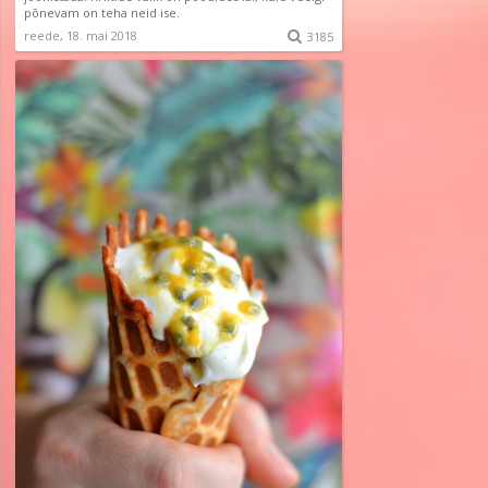
põnevam on teha neid ise.
reede, 18. mai 2018

3185