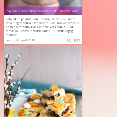
Magusad laktoosivabad kookosevahvlid maitsevad hästi
Vahvlid on paljude laste lemmikud. Neid on lihtne
teha ning mõnusalt käepärane süüa. Kookosevahvlid
on hea alternatiiv klassikalisele versioonile, kuid
samas olulisemalt tervislikumad. Tulemus vägagi
maitsev.
reede, 20. aprill 2018

11527