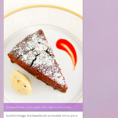
Šokolaadikook, kuhu peita kõik need suvikõrvitsad
Suvikõrvitsaga šokolaadikooki armastab terve pere.