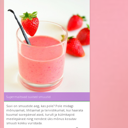
Supermaitsvad suvised smuutid
Suvi on smuutide aeg, kas pole? Pole midagi
mõnusamat, lihtsamat ja tervislikumat, kui haarata
kuumal suvepäeval aiast, turult ja külmkapist
meelepärast ning nendest üks mõnus kosutav
smuuti kokku vuristada.