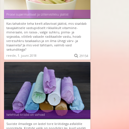
Proovi supermaitsvat ja ülitervislikku jäätist
Kas tahaksite teha keelt allaviivat jäätist, mis sisaldab
tavajäätisele vastupidiselt rikkalikult vitamiine-
mineraale, on rasva-, valge suhkru, piima- ja
sojavaba, võitleb vabade radikaalide vastu, hoiab
veresuhkru tasakaalus ja on ilma ühegi värv- ja
lisaaineta? Ja mis veel tähtsam, valmib vaid
sekunditega?
reede, 1. juuni 2018

29154
Isetehtud kriidid on vahvad
Suviste ilmadega on lastel tore kriitidega asfaldile
joonistada. Kriitide valik on poodides lai, kuid veelgi