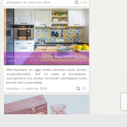
pühapäev, 18. veebruar 2024

1115
Väike mikrolaineahi - hea abiline köögis, mis ei võta palju
ruumi
Mikrolaineahi on väga heaks abiliseks toidu kiireks
soojendamiseks. See on väike ja kompaktne,
suurepärane viis, kuidas eelnevalt valmistatud toidu
kiiresti üles soojendada.
teisipäev, 6. veebruar 2024

721