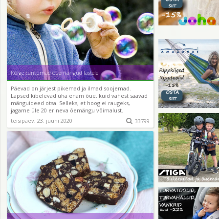
Kõige tuntumad õuemängud lastele
Päevad on järjest pikemad ja ilmad soojemad.
Lapsed kibelevad üha enam õue, kuid vahest saavad
mänguideed otsa. Selleks, et hoog ei raugeks,
jagame üle 20 erineva õemängu võimalust.
teisipäev, 23. juuni 2020

33799