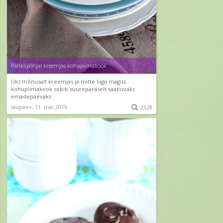
Pähklipõhjal kreemjas kohupiimakook
Üks mõnusalt kreemjas ja mitte liiga magus
kohupiimakook sobib suurepäraselt saabuvaks
emadepäevaks.
laupäev, 11. mai 2019

2328