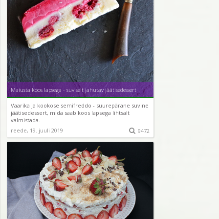
Maiusta koos lapsega - suviselt jahutav jäätisedessert
Vaarika ja kookose semifreddo - suurepärane suvine
jäätisedessert, mida saab koos lapsega lihtsalt
valmistada.
reede, 19. juuli 2019

9472