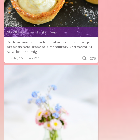
Mandlikorvid rabarberikreemiga
Kui leiad aiast või poeletilt rabarberit, tasub igal juhul
proovida neid krõbedaid mandlikorvikesi taevaliku
rabarberikreemiga.
reede, 15. juuni 2018

1276