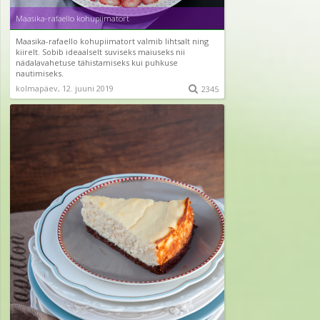
Maasika-rafaello kohupiimatort
Maasika-rafaello kohupiimatort valmib lihtsalt ning
kiirelt. Sobib ideaalselt suviseks maiuseks nii
nädalavahetuse tähistamiseks kui puhkuse
nautimiseks.
kolmapäev, 12. juuni 2019

2345