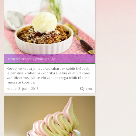
Rabarberikrõbedik pähklijahuga
Kevadine roosa ja hapukas rabarber sobib krõbeda
ja pähklise krõbediku-kooriku alla kui valatult! Koos
vanillikastme, jäätise või vahukoorega tekib tõeline
maitsete kooslus.
reede, 8. juuni 2018

1386