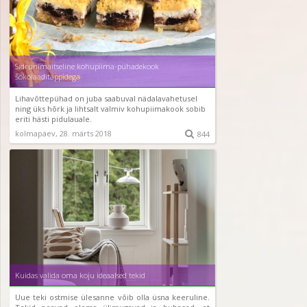
Sidrunimaitseline kohupiima-pühadekook
šokolaaditäppidega
Lihavõttepühad on juba saabuval nädalavahetusel
ning üks hõrk ja lihtsalt valmiv kohupiimakook sobib
eriti hästi pidulauale.
kolmapäev, 28. märts 2018

844
Kuidas valida oma koju ideaalsed tekid
Uue teki ostmise ülesanne võib olla üsna keeruline.