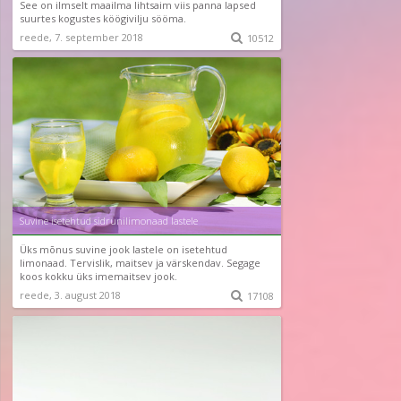
See on ilmselt maailma lihtsaim viis panna lapsed
suurtes kogustes köögivilju sööma.
reede, 7. september 2018

10512
Suvine isetehtud sidrunilimonaad lastele
Üks mõnus suvine jook lastele on isetehtud
limonaad. Tervislik, maitsev ja värskendav. Segage
koos kokku üks imemaitsev jook.
reede, 3. august 2018

17108