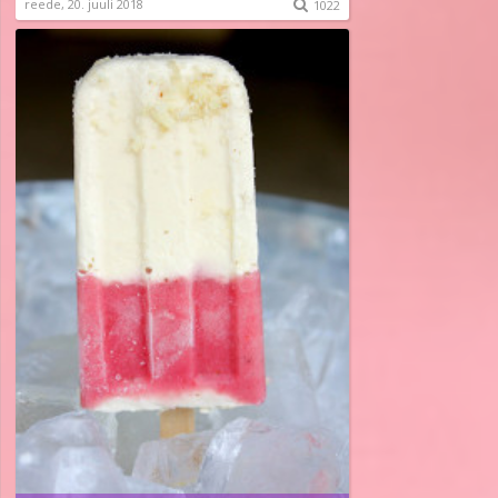
reede, 20. juuli 2018

1022