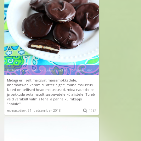
Kodune kommivabrik - suussulavad mündimaiustused
Midagi eriliselt maitsvat maiasmokkadele,
imemaitsvad kommid "after eight" mündimaiustus.
Need on sellised head maiustused, mida nautida ise
ja pakkuda ootamatult saabuvatele külalistele. Tuleb
vaid varakult valmis teha ja panna külmkappi
"hoiule".
esmaspäev, 31. detsember 2018

1212