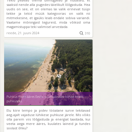
Tekid peavad olema ülimugavad ja hubased, et
saaksid nende alla pugedes täielikult lõõgastuda. Hea
uudis on see, et on olemas lai valik erinevat tüüpi
tekke ja
tekid müük
kategoorias on valik nii
mitmekesine, et igaüks leiab endale sobiva variandi.
Vaatame mõningaid tegureid, mida võiksid oma
magamistuppa teki valimisel arvestada.
reede, 21. juuni 2024

310
Puhkus mere ääres Eestis: suurepärased kohad heaks
puhkuseks
Elu kiire tempo ja pidev tööalane surve tekitavad
aeg-ajalt vajaduse lühikese puhkuse järele. Mis võiks
olla parem viis lõõgastuda ja energiat taastada, kui
veeta aega mere ääres, kuulates laineid ja tundes
soolast õhku?