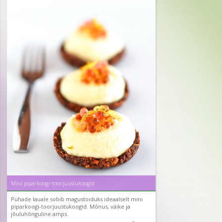
Mini piparkoogi-toorjuustukoogid
Pühade lauale sobib magustoiduks ideaalselt mini
piparkoogi-toorjuustukoogid. Mõnus, väike ja
jõuluhõnguline amps.