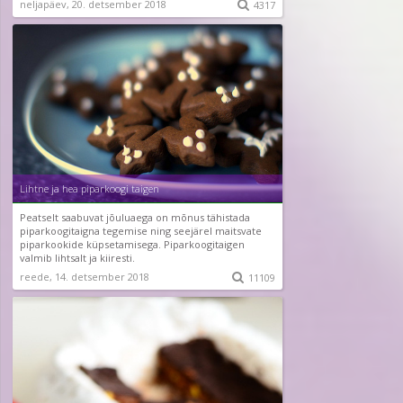
neljapäev, 20. detsember 2018

4317
Lihtne ja hea piparkoogi taigen
Peatselt saabuvat jõuluaega on mõnus tähistada
piparkoogitaigna tegemise ning seejärel maitsvate
piparkookide küpsetamisega. Piparkoogitaigen
valmib lihtsalt ja kiiresti.
reede, 14. detsember 2018

11109