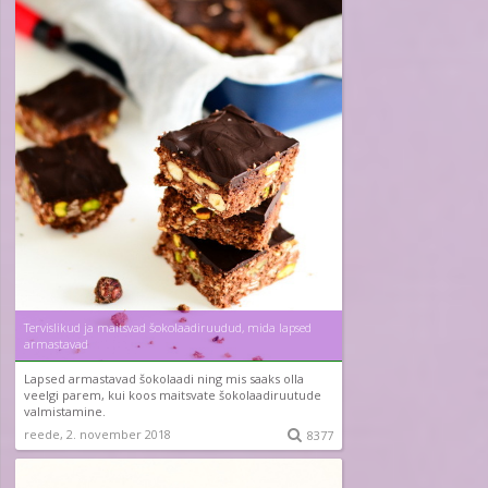
Tervislikud ja maitsvad šokolaadiruudud, mida lapsed
armastavad
Lapsed armastavad šokolaadi ning mis saaks olla
veelgi parem, kui koos maitsvate šokolaadiruutude
valmistamine.
reede, 2. november 2018

8377