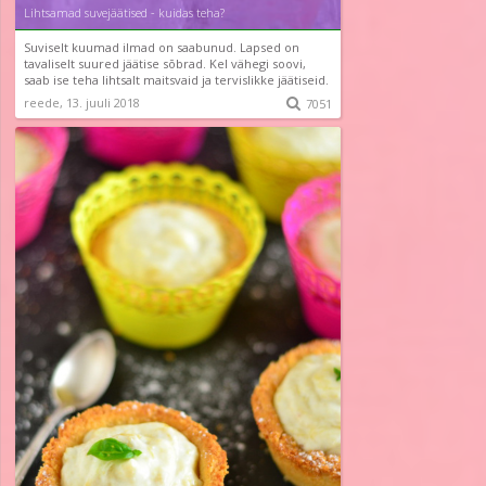
Lihtsamad suvejäätised - kuidas teha?
Suviselt kuumad ilmad on saabunud. Lapsed on
tavaliselt suured jäätise sõbrad. Kel vähegi soovi,
saab ise teha lihtsalt maitsvaid ja tervislikke jäätiseid.
reede, 13. juuli 2018

7051