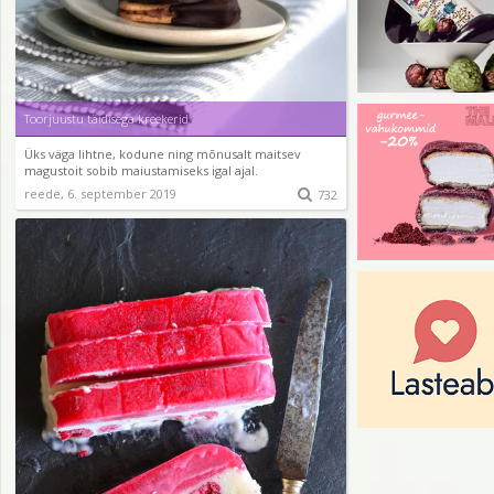
Toorjuustu täidisega kreekerid
Üks väga lihtne, kodune ning mõnusalt maitsev
magustoit sobib maiustamiseks igal ajal.
reede, 6. september 2019

732